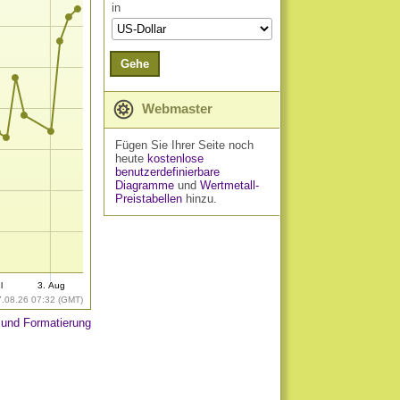
in
Gehe
Webmaster
Fügen Sie Ihrer Seite noch
heute
kostenlose
benutzerdefinierbare
Diagramme
und
Wertmetall-
Preistabellen
hinzu.
l
3. Aug
7.08.26 07:32 (GMT)
 und Formatierung