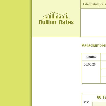
Edelmetallprei
Palladiumprei
Datum
06.08.26
60 T
5550