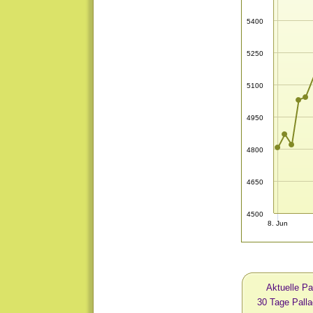
5400
5250
5100
4950
4800
4650
4500
8. Jun
Aktuelle Pa
30 Tage Pall