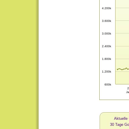
4.200k
3.600k
3.000k
2.400k
1.800k
1.200k
600k
2
J
Aktuelle
30 Tage G