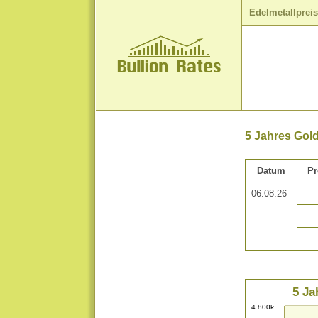
Edelmetallprei
5 Jahres Gol
Datum
Pr
06.08.26
5 Ja
4.800k