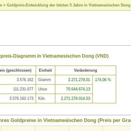
se
>
Goldpreis-Entwicklung der letzten 5 Jahre in Vietnamesischen Dong
dpreis-Diagramm in Vietnamesischen Dong (VND)
eis (geschlossen)
Einheit
Veränderung
3.576.162
Gramm
2.271.279,01
174,06 %
111.231.077
Unze
70.644.674,13
3.576.162.173
Kilo
2.271.279.014,53
hres Goldpreise in Vietnamesischen Dong (Preis per G