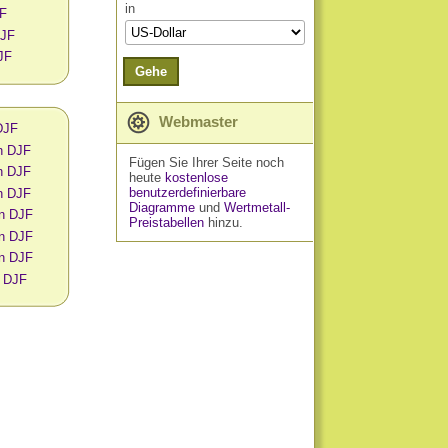
in
JF
DJF
JF
Gehe
Webmaster
 DJF
n DJF
Fügen Sie Ihrer Seite noch
n DJF
heute
kostenlose
benutzerdefinierbare
n DJF
Diagramme
und
Wertmetall-
in DJF
Preistabellen
hinzu.
in DJF
in DJF
n DJF