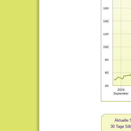
160
140
120
100
80
60
40
2024
September
Aktuelle 
30 Tage Si