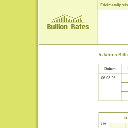
Edelmetallprei
5 Jahres Silb
Datum
06.08.26
5
640