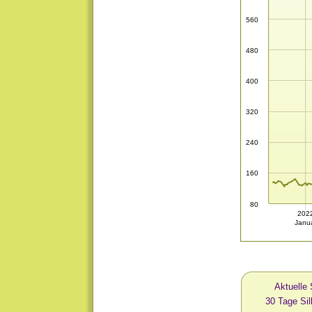
560
480
400
320
240
160
80
202
Janu
Aktuelle 
30 Tage Si