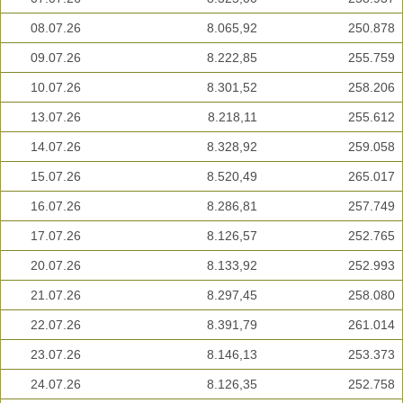
08.07.26
8.065,92
250.878
09.07.26
8.222,85
255.759
10.07.26
8.301,52
258.206
13.07.26
8.218,11
255.612
14.07.26
8.328,92
259.058
15.07.26
8.520,49
265.017
16.07.26
8.286,81
257.749
17.07.26
8.126,57
252.765
20.07.26
8.133,92
252.993
21.07.26
8.297,45
258.080
22.07.26
8.391,79
261.014
23.07.26
8.146,13
253.373
24.07.26
8.126,35
252.758