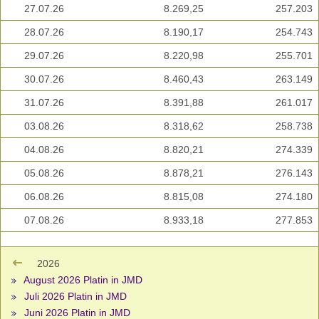
27.07.26
8.269,25
257.203
28.07.26
8.190,17
254.743
29.07.26
8.220,98
255.701
30.07.26
8.460,43
263.149
31.07.26
8.391,88
261.017
03.08.26
8.318,62
258.738
04.08.26
8.820,21
274.339
05.08.26
8.878,21
276.143
06.08.26
8.815,08
274.180
07.08.26
8.933,18
277.853
2026
August 2026 Platin in JMD
Juli 2026 Platin in JMD
Juni 2026 Platin in JMD