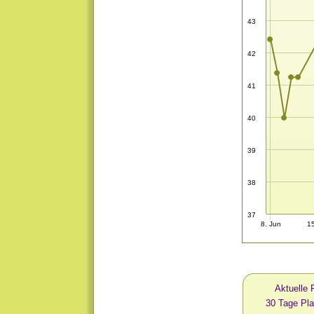
43
42
41
40
39
38
37
8. Jun
1
Aktuelle 
30 Tage Pl