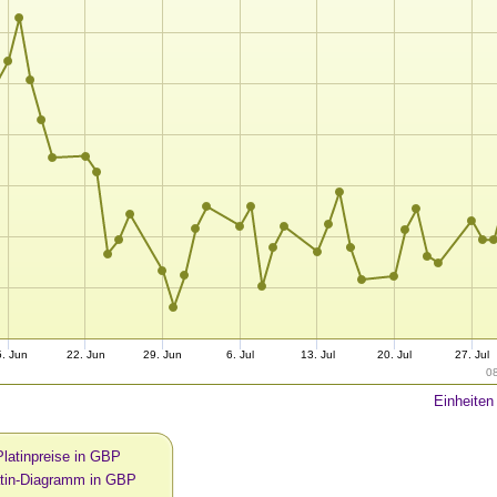
5. Jun
22. Jun
29. Jun
6. Jul
13. Jul
20. Jul
27. Jul
0
Einheiten
Platinpreise in GBP
atin-Diagramm in GBP