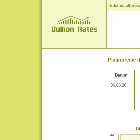
Edelmetallprei
Platinpreise 
Datum
06.08.26
6
44