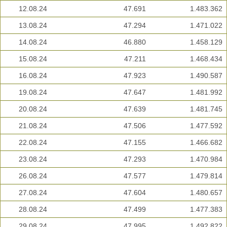
12.08.24
47.691
1.483.362
13.08.24
47.294
1.471.022
14.08.24
46.880
1.458.129
15.08.24
47.211
1.468.434
16.08.24
47.923
1.490.587
19.08.24
47.647
1.481.992
20.08.24
47.639
1.481.745
21.08.24
47.506
1.477.592
22.08.24
47.155
1.466.682
23.08.24
47.293
1.470.984
26.08.24
47.577
1.479.814
27.08.24
47.604
1.480.657
28.08.24
47.499
1.477.383
29.08.24
47.995
1.492.822