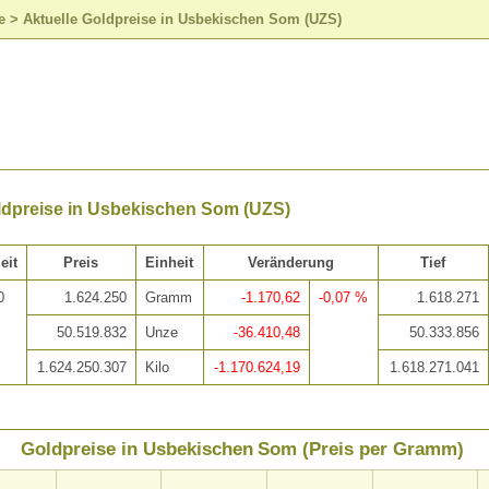
e
>
Aktuelle Goldpreise in Usbekischen Som (UZS)
ldpreise in Usbekischen Som (UZS)
eit
Preis
Einheit
Veränderung
Tief
0
1.624.250
Gramm
-1.170,62
-0,07 %
1.618.271
50.519.832
Unze
-36.410,48
50.333.856
1.624.250.307
Kilo
-1.170.624,19
1.618.271.041
Goldpreise in Usbekischen Som (Preis per Gramm)