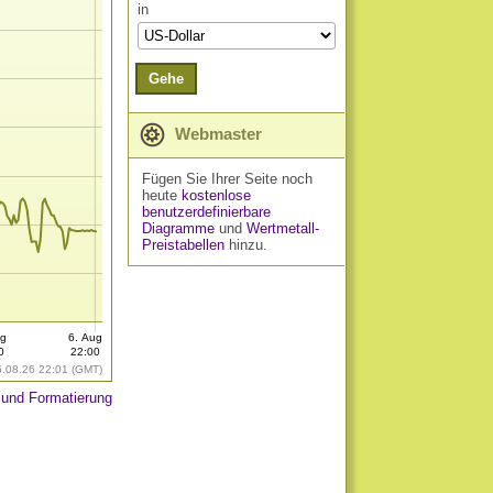
in
Gehe
Webmaster
Fügen Sie Ihrer Seite noch
heute
kostenlose
benutzerdefinierbare
Diagramme
und
Wertmetall-
Preistabellen
hinzu.
ug
6. Aug
0
22:00
6.08.26 22:01 (GMT)
 und Formatierung