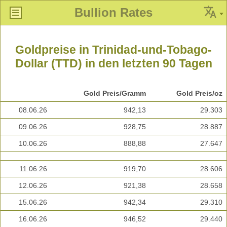
Bullion Rates
Goldpreise in Trinidad-und-Tobago-
Dollar (TTD) in den letzten 90 Tagen
Gold Preis/Gramm
Gold Preis/oz
08.06.26
942,13
29.303
09.06.26
928,75
28.887
10.06.26
888,88
27.647
11.06.26
919,70
28.606
12.06.26
921,38
28.658
15.06.26
942,34
29.310
16.06.26
946,52
29.440