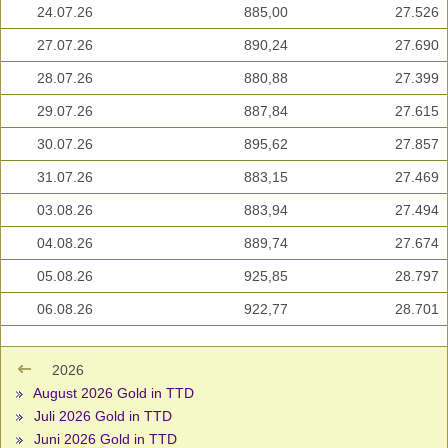
24.07.26
885,00
27.526
27.07.26
890,24
27.690
28.07.26
880,88
27.399
29.07.26
887,84
27.615
30.07.26
895,62
27.857
31.07.26
883,15
27.469
03.08.26
883,94
27.494
04.08.26
889,74
27.674
05.08.26
925,85
28.797
06.08.26
922,77
28.701
2026
August 2026 Gold in TTD
Juli 2026 Gold in TTD
Juni 2026 Gold in TTD