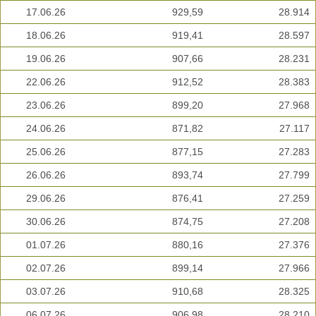
17.06.26
929,59
28.914
18.06.26
919,41
28.597
19.06.26
907,66
28.231
22.06.26
912,52
28.383
23.06.26
899,20
27.968
24.06.26
871,82
27.117
25.06.26
877,15
27.283
26.06.26
893,74
27.799
29.06.26
876,41
27.259
30.06.26
874,75
27.208
01.07.26
880,16
27.376
02.07.26
899,14
27.966
03.07.26
910,68
28.325
06.07.26
906,98
28.210