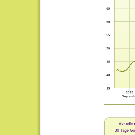
65
60
55
50
45
40
35
2025
Septemb
Aktuelle
30 Tage G