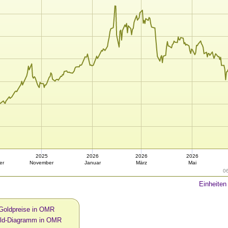
2025
2026
2026
2026
er
November
Januar
März
Mai
0
Einheiten
 Goldpreise in OMR
old-Diagramm in OMR