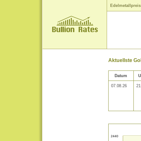
Edelmetallpreis
Aktuellste G
Datum
U
07.08.26
21
2440