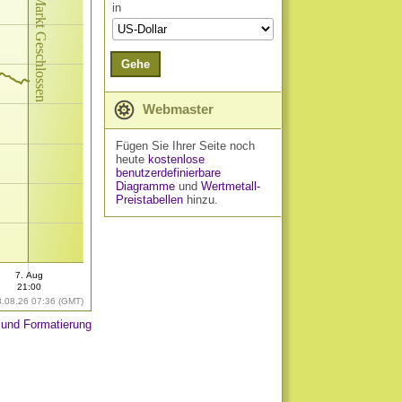
Markt Geschlossen
in
Gehe
Webmaster
Fügen Sie Ihrer Seite noch
heute
kostenlose
benutzerdefinierbare
Diagramme
und
Wertmetall-
Preistabellen
hinzu.
7. Aug
21:00
8.08.26 07:36 (GMT)
 und Formatierung