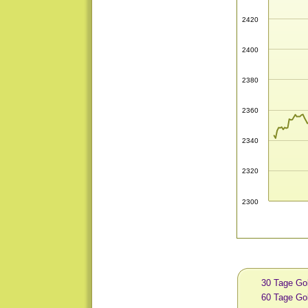
2420
2400
2380
2360
2340
2320
2300
30 Tage Go
60 Tage Go