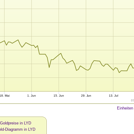
18. Mai
1. Jun
15. Jun
29. Jun
13. Jul
0
Einheiten
 Goldpreise in LYD
old-Diagramm in LYD