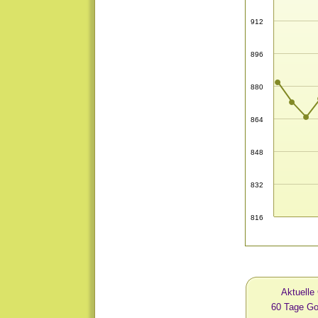
912
896
880
864
848
832
816
Aktuelle
60 Tage G