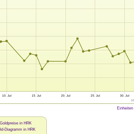
10. Jul
15. Jul
20. Jul
25. Jul
30. Jul
0
Einheiten
 Goldpreise in HRK
old-Diagramm in HRK