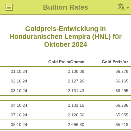
Bullion Rates
Goldpreis-Entwicklung in
Honduranischen Lempira (HNL) für
Oktober 2024
Gold Preis/Gramm
Gold Preis/oz
01.10.24
2.130,89
66.278
02.10.24
2.127,26
66.165
03.10.24
2.131,43
66.295
04.10.24
2.131,15
66.286
07.10.24
2.120,50
65.955
08.10.24
2.096,80
65.218