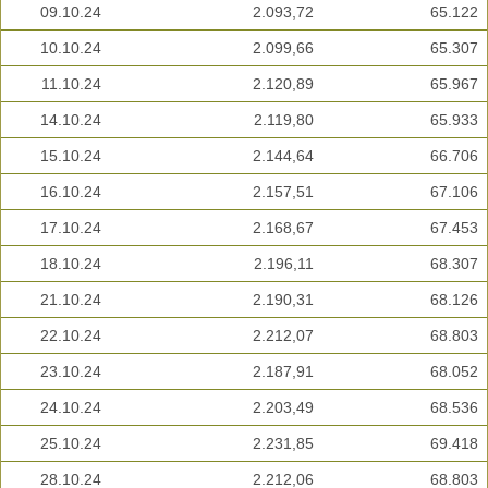
09.10.24
2.093,72
65.122
10.10.24
2.099,66
65.307
11.10.24
2.120,89
65.967
14.10.24
2.119,80
65.933
15.10.24
2.144,64
66.706
16.10.24
2.157,51
67.106
17.10.24
2.168,67
67.453
18.10.24
2.196,11
68.307
21.10.24
2.190,31
68.126
22.10.24
2.212,07
68.803
23.10.24
2.187,91
68.052
24.10.24
2.203,49
68.536
25.10.24
2.231,85
69.418
28.10.24
2.212,06
68.803