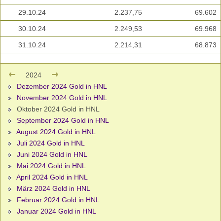
29.10.24
2.237,75
69.602
30.10.24
2.249,53
69.968
31.10.24
2.214,31
68.873
2024
Dezember 2024 Gold in HNL
November 2024 Gold in HNL
Oktober 2024 Gold in HNL
September 2024 Gold in HNL
August 2024 Gold in HNL
Juli 2024 Gold in HNL
Juni 2024 Gold in HNL
Mai 2024 Gold in HNL
April 2024 Gold in HNL
März 2024 Gold in HNL
Februar 2024 Gold in HNL
Januar 2024 Gold in HNL