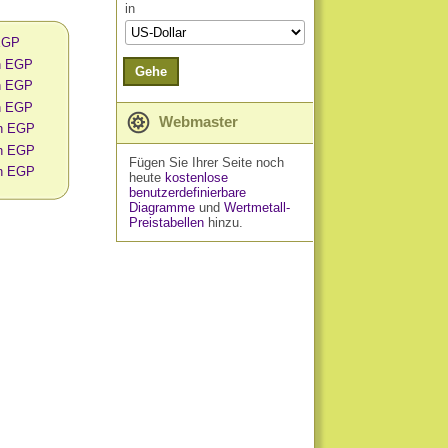
in
 EGP
in EGP
Gehe
in EGP
in EGP
Webmaster
in EGP
in EGP
Fügen Sie Ihrer Seite noch
in EGP
heute
kostenlose
benutzerdefinierbare
Diagramme
und
Wertmetall-
Preistabellen
hinzu.