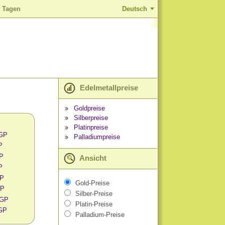
0 Tagen
Deutsch
Edelmetallpreise
Goldpreise
Silberpreise
Platinpreise
EGP
Palladiumpreise
P
GP
Ansicht
P
GP
Gold-Preise
GP
Silber-Preise
EGP
Platin-Preise
EGP
Palladium-Preise