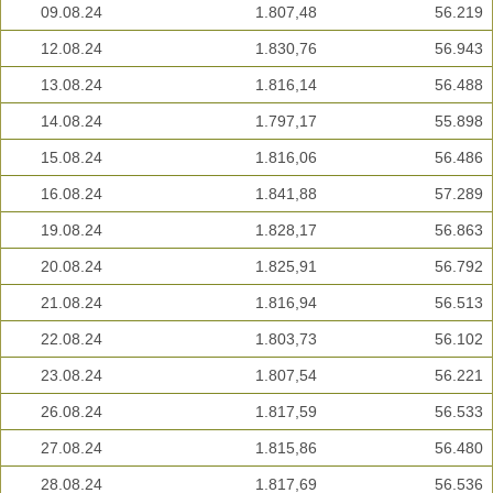
09.08.24
1.807,48
56.219
12.08.24
1.830,76
56.943
13.08.24
1.816,14
56.488
14.08.24
1.797,17
55.898
15.08.24
1.816,06
56.486
16.08.24
1.841,88
57.289
19.08.24
1.828,17
56.863
20.08.24
1.825,91
56.792
21.08.24
1.816,94
56.513
22.08.24
1.803,73
56.102
23.08.24
1.807,54
56.221
26.08.24
1.817,59
56.533
27.08.24
1.815,86
56.480
28.08.24
1.817,69
56.536