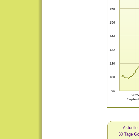
168
156
144
132
120
108
96
2025
Septem
Aktuelle
30 Tage G