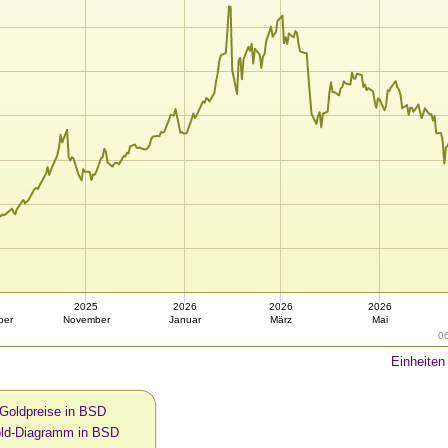
2025
2026
2026
2026
ber
November
Januar
März
Mai
0
Einheiten
 Goldpreise in BSD
old-Diagramm in BSD